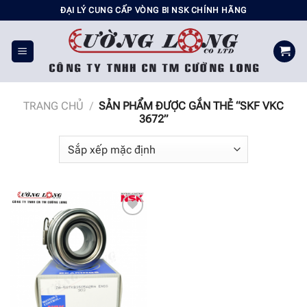
Chuyển
ĐẠI LÝ CUNG CẤP VÒNG BI NSK CHÍNH HÃNG
đến
nội
dung
TRANG CHỦ
/
SẢN PHẨM ĐƯỢC GẮN THẺ “SKF VKC
3672”
Add to
wishlist