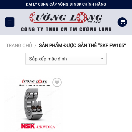
Chuyển
ĐẠI LÝ CUNG CẤP VÒNG BI NSK CHÍNH HÃNG
đến
nội
dung
TRANG CHỦ
/
SẢN PHẨM ĐƯỢC GẮN THẺ “SKF FW105”
Add to
wishlist