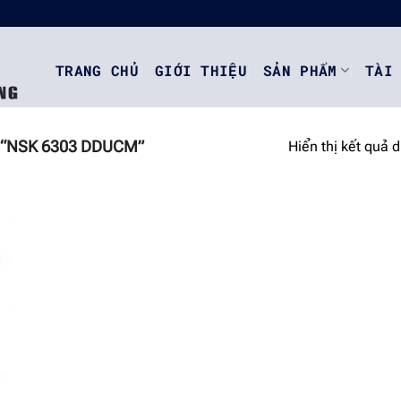
TRANG CHỦ
GIỚI THIỆU
SẢN PHẨM
TÀI
“NSK 6303 DDUCM”
Hiển thị kết quả 
o
st