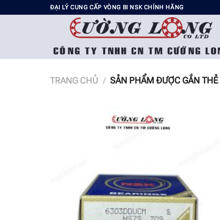
Chuyển
ĐẠI LÝ CUNG CẤP VÒNG BI NSK CHÍNH HÃNG
đến
nội
dung
TRANG CHỦ
/
SẢN PHẨM ĐƯỢC GẮN THẺ 
Add t
wishli