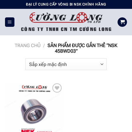
Chuyển
ĐẠI LÝ CUNG CẤP VÒNG BI NSK CHÍNH HÃNG
đến
nội
dung
TRANG CHỦ
/
SẢN PHẨM ĐƯỢC GẮN THẺ “NSK
45BWD03”
Add to
wishlist