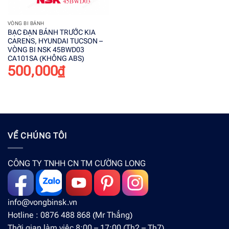
VÒNG BI BÁNH
BẠC ĐẠN BÁNH TRƯỚC KIA
CARENS, HYUNDAI TUCSON –
VÒNG BI NSK 45BWD03
CA101SA (KHÔNG ABS)
500,000
₫
VỀ CHÚNG TÔI
CÔNG TY TNHH CN TM CƯỜNG LONG
info@vongbinsk.vn
Hotline : 0876 488 868 (Mr Thắng)
Thời gian làm việc 8:00 – 17:00 (Th2 – Th7)