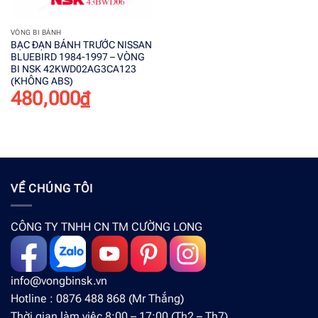
VÒNG BI BÁNH
BẠC ĐẠN BÁNH TRƯỚC NISSAN
BLUEBIRD 1984-1997 – VÒNG
BI NSK 42KWD02AG3CA123
(KHÔNG ABS)
480,000
₫
VỀ CHÚNG TÔI
CÔNG TY TNHH CN TM CƯỜNG LONG
info@vongbinsk.vn
Hotline : 0876 488 868 (Mr Thắng)
Thời gian làm việc 8:00 – 17:00 (Th2 – Th7)