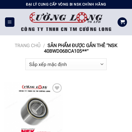
Chuyển
ĐẠI LÝ CUNG CẤP VÒNG BI NSK CHÍNH HÃNG
đến
nội
dung
TRANG CHỦ
/
SẢN PHẨM ĐƯỢC GẮN THẺ “NSK
40BWD06BCA105**”
Add to
wishlist