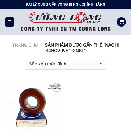
Chuyển
ĐẠI LÝ CUNG CẤP VÒNG BI NSK CHÍNH HÃNG
đến
nội
dung
TRANG CHỦ
/
SẢN PHẨM ĐƯỢC GẮN THẺ “NACHI
40BCV09S1-2NSL”
Add to
wishlist