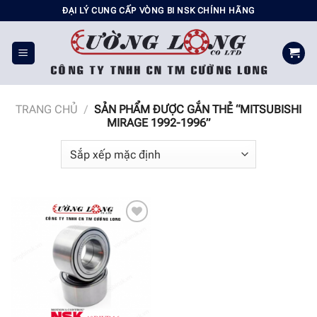
Chuyển
ĐẠI LÝ CUNG CẤP VÒNG BI NSK CHÍNH HÃNG
đến
nội
dung
TRANG CHỦ
/
SẢN PHẨM ĐƯỢC GẮN THẺ “MITSUBISHI
MIRAGE 1992-1996”
Add to
wishlist