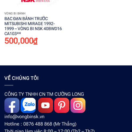
VÒNG BI BÁNH
BẠC ĐẠN BÁNH TRƯỚC
MITSUBISHI MIRAGE 1992-
1999 – VÒNG BI NSK 40BWD16
CA103**
500,000
₫
VỀ CHÚNG TÔI
CÔNG TY TNHH CN TM CƯỜNG LONG
info@vongbinsk.vn
Hotline : 0876 488 868 (Mr Thắng)
Thời gian làm việc 8:00 – 17:00 (Th2 – Th7)