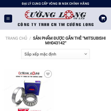
Chuyển
ĐẠI LÝ CUNG CẤP VÒNG BI NSK CHÍNH HÃNG
đến
nội
dung
TRANG CHỦ
/
SẢN PHẨM ĐƯỢC GẮN THẺ “MITSUBISHI
MH043142”
Add to
wishlist