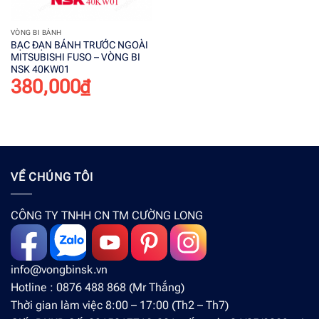
VÒNG BI BÁNH
BẠC ĐẠN BÁNH TRƯỚC NGOÀI
MITSUBISHI FUSO – VÒNG BI
NSK 40KW01
380,000
₫
VỀ CHÚNG TÔI
CÔNG TY TNHH CN TM CƯỜNG LONG
info@vongbinsk.vn
Hotline : 0876 488 868 (Mr Thắng)
Thời gian làm việc 8:00 – 17:00 (Th2 – Th7)