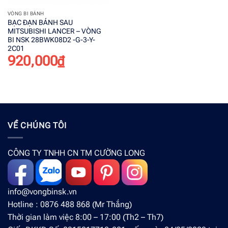
VÒNG BI BÁNH
BẠC ĐẠN BÁNH SAU
MITSUBISHI LANCER – VÒNG
BI NSK 28BWK08D2 -G-3-Y-
2C01
920,000
₫
VỀ CHÚNG TÔI
CÔNG TY TNHH CN TM CƯỜNG LONG
info@vongbinsk.vn
Hotline : 0876 488 868 (Mr Thắng)
Thời gian làm việc 8:00 – 17:00 (Th2 – Th7)