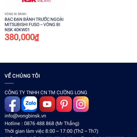
VÒNG BI BÁNH
BẠC ĐẠN BÁNH TRƯỚC NGOÀI
MITSUBISHI FUSO – VÒNG BI
NSK 40KW01
380,000
₫
VỀ CHÚNG TÔI
CÔNG TY TNHH CN TM CƯỜNG LONG
info@vongbinsk.vn
Hotline : 0876 488 868 (Mr Thắng)
Thời gian làm việc 8:00 – 17:00 (Th2 – Th7)