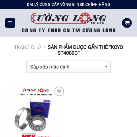
Chuyển
ĐẠI LÝ CUNG CẤP VÒNG BI NSK CHÍNH HÃNG
đến
nội
dung
TRANG CHỦ
/
SẢN PHẨM ĐƯỢC GẮN THẺ “KOYO
ST4080C”
Add to
wishlist