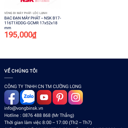
VÒNG BI MÁY PHÁT- LỐC LẠNH
BẠC ĐẠN MÁY PHÁT – NSK B17-
116T1XDDG-GCMR 17x52x18
mm
195,000
₫
VỀ CHÚNG TÔI
CÔNG TY TNHH CN TM CƯỜNG LONG
info@vongbinsk.vn
Hotline : 0876 488 868 (Mr Thắng)
Thời gian làm việc 8:00 – 17:00 (Th2 – Th7)