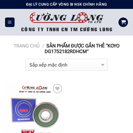
Chuyển
ĐẠI LÝ CUNG CẤP VÒNG BI NSK CHÍNH HÃNG
đến
nội
dung
TRANG CHỦ
/
SẢN PHẨM ĐƯỢC GẮN THẺ “KOYO
DG1752182RDHCM”
Add to
wishlist