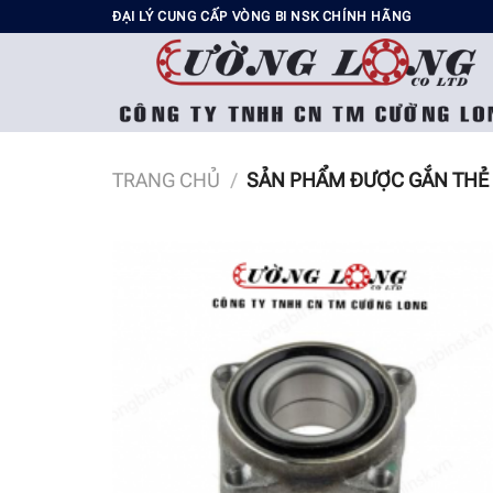
Chuyển
ĐẠI LÝ CUNG CẤP VÒNG BI NSK CHÍNH HÃNG
đến
nội
dung
TRANG CHỦ
/
SẢN PHẨM ĐƯỢC GẮN THẺ “
Add t
wishli