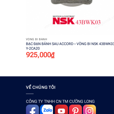
+
VÒNG BI BÁNH
BẠC ĐẠN BÁNH SAU ACCORD – VÒNG BI NSK 43BWK03
Y-2CA20
925,000
₫
VỀ CHÚNG TÔI
CÔNG TY TNHH CN TM CƯỜNG LONG