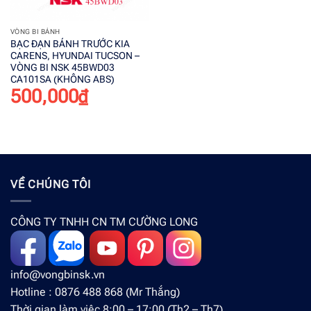
VÒNG BI BÁNH
BẠC ĐẠN BÁNH TRƯỚC KIA
CARENS, HYUNDAI TUCSON –
VÒNG BI NSK 45BWD03
CA101SA (KHÔNG ABS)
500,000
₫
VỀ CHÚNG TÔI
CÔNG TY TNHH CN TM CƯỜNG LONG
info@vongbinsk.vn
Hotline : 0876 488 868 (Mr Thắng)
Thời gian làm việc 8:00 – 17:00 (Th2 – Th7)