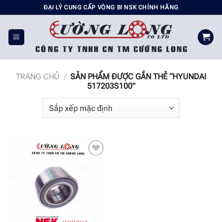
Chuyển
ĐẠI LÝ CUNG CẤP VÒNG BI NSK CHÍNH HÃNG
đến
nội
dung
TRANG CHỦ
/
SẢN PHẨM ĐƯỢC GẮN THẺ “HYUNDAI
517203S100”
Add to
wishlist