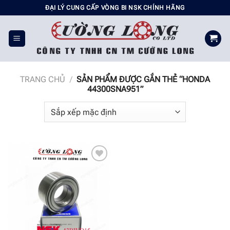
Chuyển
ĐẠI LÝ CUNG CẤP VÒNG BI NSK CHÍNH HÃNG
đến
nội
dung
TRANG CHỦ
/
SẢN PHẨM ĐƯỢC GẮN THẺ “HONDA
44300SNA951”
Add to
wishlist