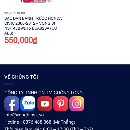
VÒNG BI BÁNH
BẠC ĐẠN BÁNH TRƯỚC HONDA
CIVIC 2006-2012 – VÒNG BI
NSK 43BWD15 BCA82SA (CÓ
ABS)
550,000
₫
VỀ CHÚNG TÔI
CÔNG TY TNHH CN TM CƯỜNG LONG
info@vongbinsk.vn
Hotline : 0876 488 868 (Mr Thắng)
Thời gian làm việc 8:00 – 17:00 (Th2 – Th7)