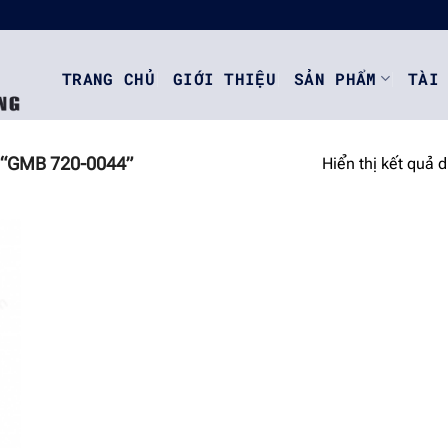
TRANG CHỦ
GIỚI THIỆU
SẢN PHẨM
TÀI
“GMB 720-0044”
Hiển thị kết quả 
o
st