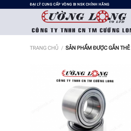
Chuyển
ĐẠI LÝ CUNG CẤP VÒNG BI NSK CHÍNH HÃNG
đến
nội
dung
TRANG CHỦ
/
SẢN PHẨM ĐƯỢC GẮN THẺ 
Add t
wishli