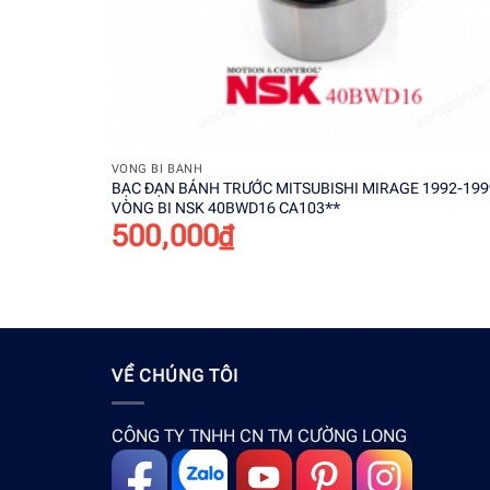
+
VÒNG BI BÁNH
BẠC ĐẠN BÁNH TRƯỚC MITSUBISHI MIRAGE 1992-199
VÒNG BI NSK 40BWD16 CA103**
500,000
₫
VỀ CHÚNG TÔI
CÔNG TY TNHH CN TM CƯỜNG LONG