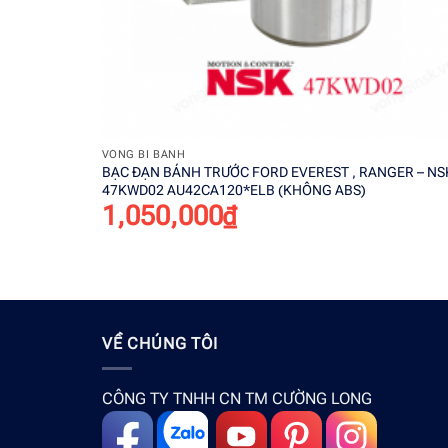
+
VÒNG BI BÁNH
BẠC ĐẠN BÁNH TRƯỚC FORD EVEREST , RANGER – NS
47KWD02 AU42CA120*ELB (KHÔNG ABS)
1,050,000
₫
VỀ CHÚNG TÔI
CÔNG TY TNHH CN TM CƯỜNG LONG