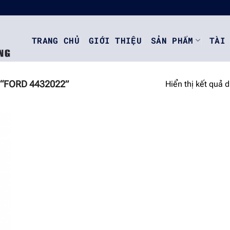
TRANG CHỦ
GIỚI THIỆU
SẢN PHẨM
TÀI
“FORD 4432022”
Hiển thị kết quả 
o
st