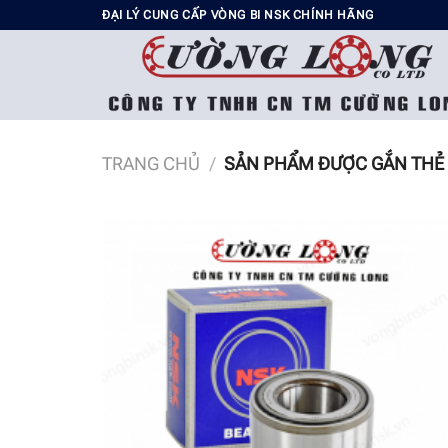
Chuyển
ĐẠI LÝ CUNG CẤP VÒNG BI NSK CHÍNH HÃNG
đến
nội
dung
TRANG CHỦ
/
SẢN PHẨM ĐƯỢC GẮN THẺ 
Add t
wishli