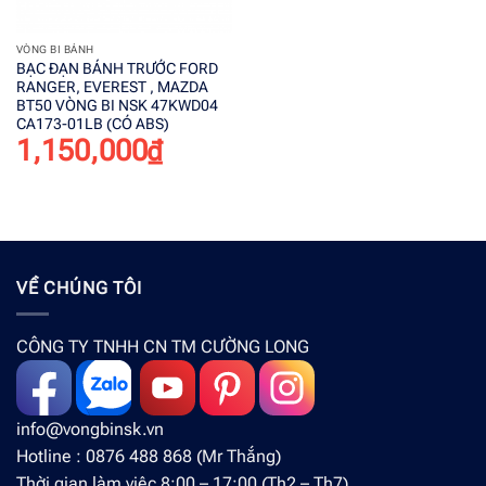
VÒNG BI BÁNH
BẠC ĐẠN BÁNH TRƯỚC FORD
RANGER, EVEREST , MAZDA
BT50 VÒNG BI NSK 47KWD04
CA173-01LB (CÓ ABS)
1,150,000
₫
VỀ CHÚNG TÔI
CÔNG TY TNHH CN TM CƯỜNG LONG
info@vongbinsk.vn
Hotline : 0876 488 868 (Mr Thắng)
Thời gian làm việc 8:00 – 17:00 (Th2 – Th7)