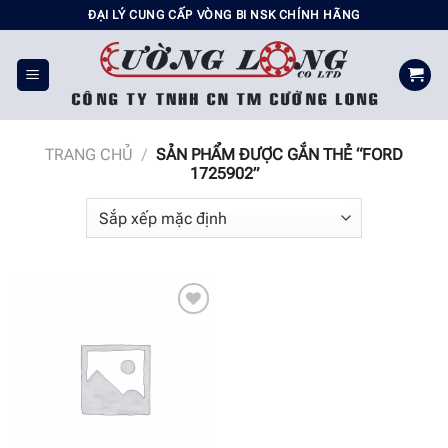
Chuyển
ĐẠI LÝ CUNG CẤP VÒNG BI NSK CHÍNH HÃNG
đến
nội
dung
TRANG CHỦ
/
SẢN PHẨM ĐƯỢC GẮN THẺ “FORD
1725902”
Add to
wishlist