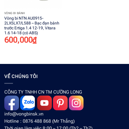
VÒNG BI BÁNH
Vòng bi NTN AU0915-
2LX5LX7/L588 – Bạc đạn bánh
trước Ertiga 1.4 12-19, Vitara
1.6 14-18 (có ABS)
600,000
₫
VỀ CHÚNG TÔI
CÔNG TY TNHH CN TM CƯỜNG LONG
info@vongbinsk.vn
Hotline : 0876 488 868 (Mr Thắng)
Thời gian làm việc 8:00 – 17:00 (Th2 – Th7)