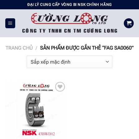
Chuyển
ĐẠI LÝ CUNG CẤP VÒNG BI NSK CHÍNH HÃNG
đến
nội
dung
TRANG CHỦ
/
SẢN PHẨM ĐƯỢC GẮN THẺ “FAG SA0060”
Add to
wishlist