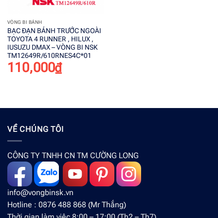
VÒNG BI BÁNH
BẠC ĐẠN BÁNH TRƯỚC NGOÀI
TOYOTA 4 RUNNER , HILUX ,
IUSUZU DMAX – VÒNG BI NSK
TM12649R/610RNES4C*01
110,000
₫
VỀ CHÚNG TÔI
CÔNG TY TNHH CN TM CƯỜNG LONG
info@vongbinsk.vn
Hotline : 0876 488 868 (Mr Thắng)
Thời gian làm việc 8:00 – 17:00 (Th2 – Th7)