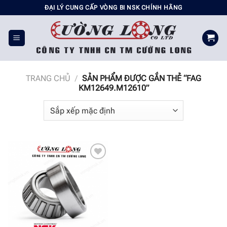
Chuyển
ĐẠI LÝ CUNG CẤP VÒNG BI NSK CHÍNH HÃNG
đến
nội
dung
TRANG CHỦ
/
SẢN PHẨM ĐƯỢC GẮN THẺ “FAG
KM12649.M12610”
Add to
wishlist