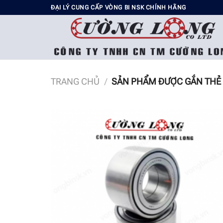
Chuyển
ĐẠI LÝ CUNG CẤP VÒNG BI NSK CHÍNH HÃNG
đến
nội
dung
TRANG CHỦ
/
SẢN PHẨM ĐƯỢC GẮN THẺ 
Add t
wishli