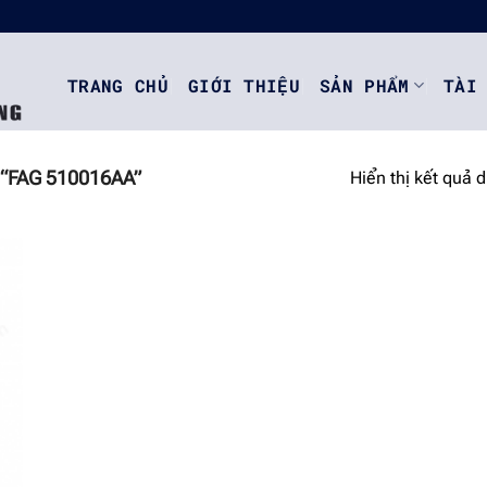
TRANG CHỦ
GIỚI THIỆU
SẢN PHẨM
TÀI
“FAG 510016AA”
Hiển thị kết quả 
o
st