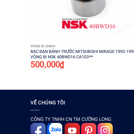
+
VÒNG BI BÁNH
BẠC ĐẠN BÁNH TRƯỚC MITSUBISHI MIRAGE 1992-199
VÒNG BI NSK 40BWD16 CA103**
500,000
₫
VỀ CHÚNG TÔI
CÔNG TY TNHH CN TM CƯỜNG LONG