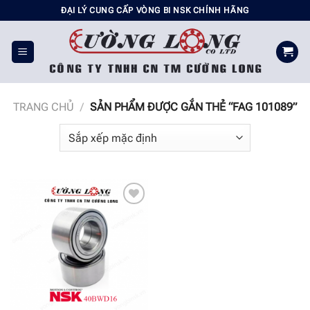
Chuyển
ĐẠI LÝ CUNG CẤP VÒNG BI NSK CHÍNH HÃNG
đến
nội
dung
TRANG CHỦ
/
SẢN PHẨM ĐƯỢC GẮN THẺ “FAG 101089”
Add to
wishlist