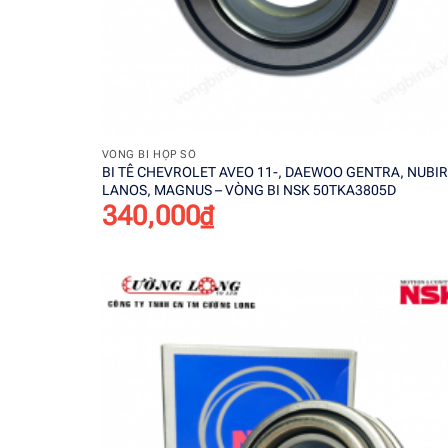
+
VÒNG BI HỘP SỐ
BI TÊ CHEVROLET AVEO 11-, DAEWOO GENTRA, NUBIR
LANOS, MAGNUS – VÒNG BI NSK 50TKA3805D
340,000
₫
Add t
wishli