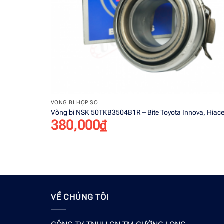
+
VÒNG BI HỘP SỐ
Vòng bi NSK 50TKB3504B1R – Bite Toyota Innova, Hiac
380,000
₫
VỀ CHÚNG TÔI