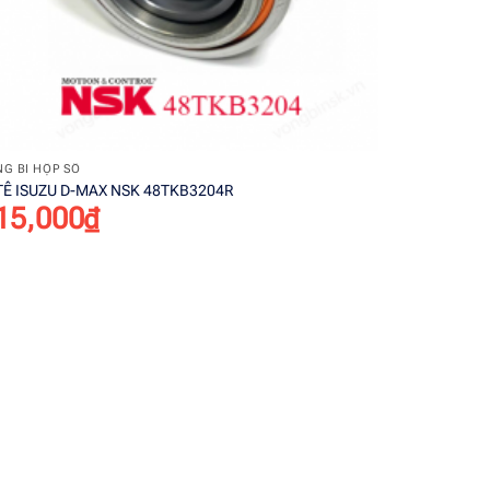
+
G BI HỘP SỐ
 TÊ ISUZU D-MAX NSK 48TKB3204R
15,000
₫