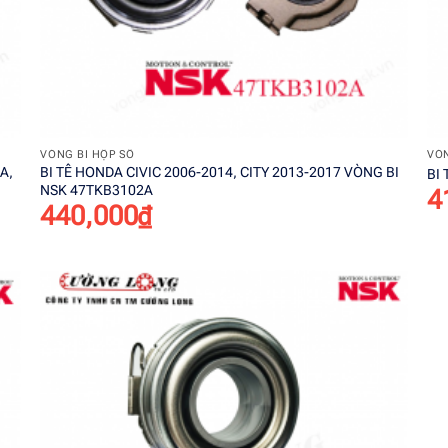
+
VÒNG BI HỘP SỐ
VÒN
A,
BI TÊ HONDA CIVIC 2006-2014, CITY 2013-2017 VÒNG BI
BI
NSK 47TKB3102A
4
440,000
₫
o
Add to
st
wishlist