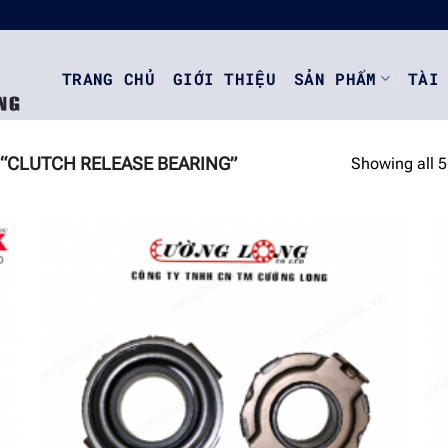
TRANG CHỦ
GIỚI THIỆU
SẢN PHẨM
TÀI
“CLUTCH RELEASE BEARING”
Showing all 5
o
Add to
st
wishlist