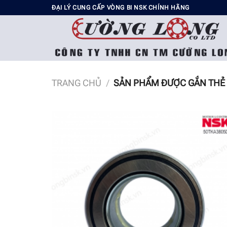
Chuyển
ĐẠI LÝ CUNG CẤP VÒNG BI NSK CHÍNH HÃNG
đến
nội
dung
TRANG CHỦ
/
SẢN PHẨM ĐƯỢC GẮN THẺ 
Add t
wishli