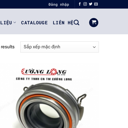
Đăng nhập
 LIỆU
CATALOUGE
LIÊN HỆ
 results
Add to
wishlist