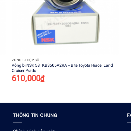
+
VÒNG BI HỘP SỐ
Vòng bi NSK 58TKB3505A2RA – Bite Toyota Hiace, Land
e
Cruiser Prado
610,000
₫
THÔNG TIN CHUNG
F