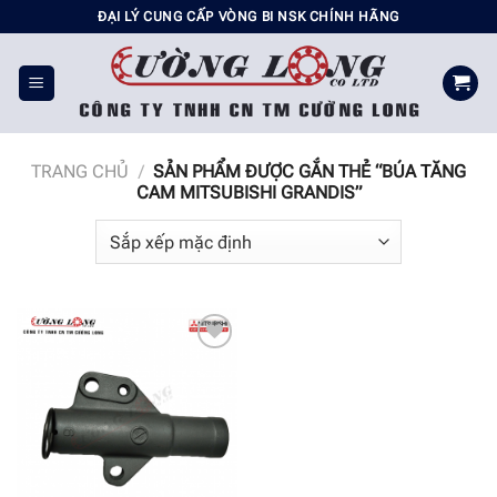
Chuyển
ĐẠI LÝ CUNG CẤP VÒNG BI NSK CHÍNH HÃNG
đến
nội
dung
TRANG CHỦ
/
SẢN PHẨM ĐƯỢC GẮN THẺ “BÚA TĂNG
CAM MITSUBISHI GRANDIS”
Add to
wishlist