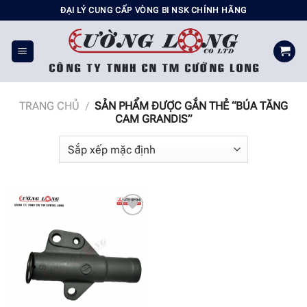
Chuyển
ĐẠI LÝ CUNG CẤP VÒNG BI NSK CHÍNH HÃNG
đến
nội
dung
TRANG CHỦ
/
SẢN PHẨM ĐƯỢC GẮN THẺ “BÚA TĂNG
CAM GRANDIS”
Add to
wishlist