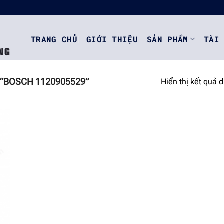
TRANG CHỦ
GIỚI THIỆU
SẢN PHẨM
TÀI
“BOSCH 1120905529”
Hiển thị kết quả 
o
st