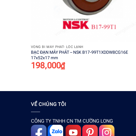
+
VÒNG BI MÁY PHÁT- LỐC LẠNH
BẠC ĐẠN MÁY PHÁT – NSK B17-99T1XDDW8CG16E
17x52x17 mm
198,000
₫
VỀ CHÚNG TÔI
CÔNG TY TNHH CN TM CƯỜNG LONG