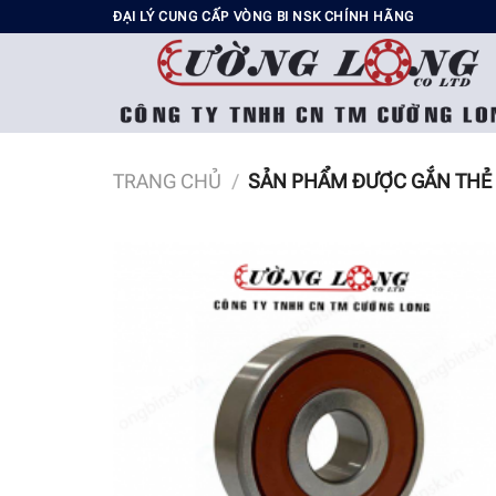
Chuyển
ĐẠI LÝ CUNG CẤP VÒNG BI NSK CHÍNH HÃNG
đến
nội
dung
TRANG CHỦ
/
SẢN PHẨM ĐƯỢC GẮN THẺ 
Add t
wishli