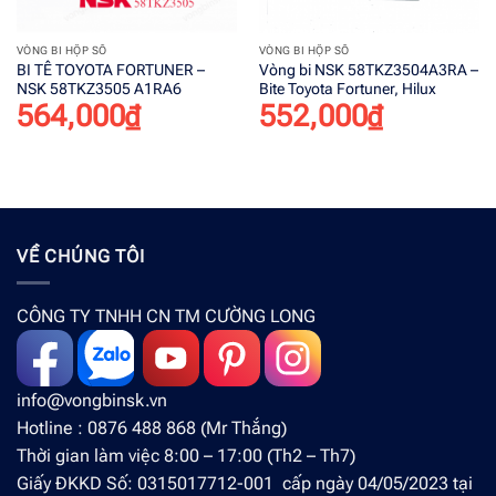
VÒNG BI HỘP SỐ
VÒNG BI HỘP SỐ
BI TÊ TOYOTA FORTUNER –
Vòng bi NSK 58TKZ3504A3RA –
NSK 58TKZ3505 A1RA6
Bite Toyota Fortuner, Hilux
564,000
₫
552,000
₫
VỀ CHÚNG TÔI
CÔNG TY TNHH CN TM CƯỜNG LONG
info@vongbinsk.vn
Hotline : 0876 488 868 (Mr Thắng)
Thời gian làm việc 8:00 – 17:00 (Th2 – Th7)
Giấy ĐKKD Số: 0315017712-001 cấp ngày 04/05/2023 tại