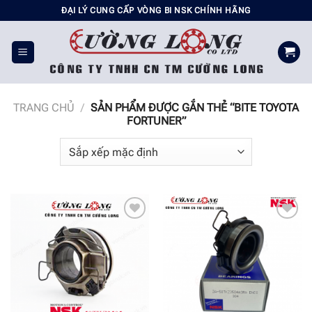
Chuyển
ĐẠI LÝ CUNG CẤP VÒNG BI NSK CHÍNH HÃNG
đến
nội
dung
TRANG CHỦ
/
SẢN PHẨM ĐƯỢC GẮN THẺ “BITE TOYOTA
FORTUNER”
Add to
Add to
wishlist
wishlist