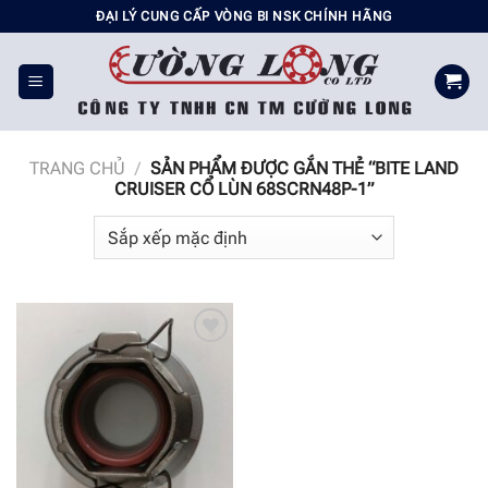
Chuyển
ĐẠI LÝ CUNG CẤP VÒNG BI NSK CHÍNH HÃNG
đến
nội
dung
TRANG CHỦ
/
SẢN PHẨM ĐƯỢC GẮN THẺ “BITE LAND
CRUISER CỔ LÙN 68SCRN48P-1”
Add to
wishlist