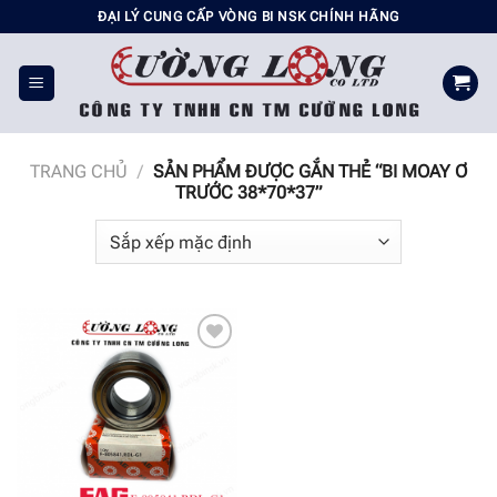
Chuyển
ĐẠI LÝ CUNG CẤP VÒNG BI NSK CHÍNH HÃNG
đến
nội
dung
TRANG CHỦ
/
SẢN PHẨM ĐƯỢC GẮN THẺ “BI MOAY Ơ
TRƯỚC 38*70*37”
Add to
wishlist