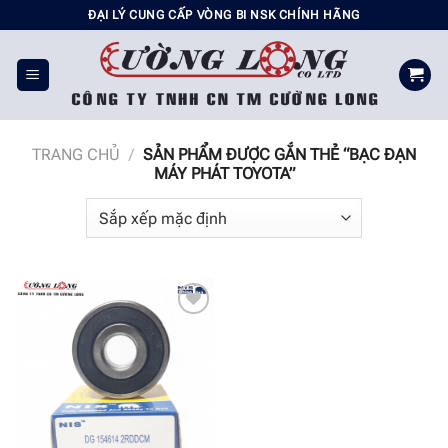
Chuyển
ĐẠI LÝ CUNG CẤP VÒNG BI NSK CHÍNH HÃNG
đến
nội
dung
TRANG CHỦ
/
SẢN PHẨM ĐƯỢC GẮN THẺ “BẠC ĐẠN
MÁY PHÁT TOYOTA”
Add to
wishlist