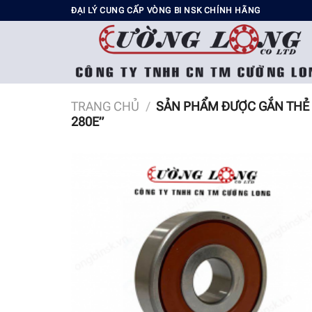
Chuyển
ĐẠI LÝ CUNG CẤP VÒNG BI NSK CHÍNH HÃNG
đến
nội
dung
TRANG CHỦ
/
SẢN PHẨM ĐƯỢC GẮN THẺ 
280E”
Add t
wishli