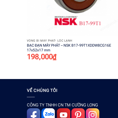
+
VÒNG BI MÁY PHÁT- LỐC LẠNH
BẠC ĐẠN MÁY PHÁT – NSK B17-99T1XDDW8CG16E
17x52x17 mm
198,000
₫
VỀ CHÚNG TÔI
CÔNG TY TNHH CN TM CƯỜNG LONG