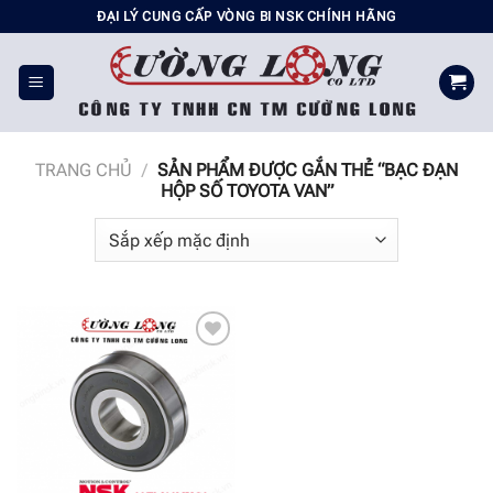
Chuyển
ĐẠI LÝ CUNG CẤP VÒNG BI NSK CHÍNH HÃNG
đến
nội
dung
TRANG CHỦ
/
SẢN PHẨM ĐƯỢC GẮN THẺ “BẠC ĐẠN
HỘP SỐ TOYOTA VAN”
Add to
wishlist