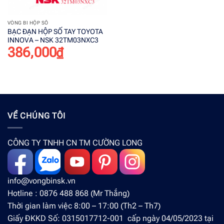
VÒNG BI HỘP SỐ
BẠC ĐẠN HỘP SỐ TAY TOYOTA
INNOVA – NSK 32TM03NXC3
386,000
₫
VỀ CHÚNG TÔI
CÔNG TY TNHH CN TM CƯỜNG LONG
info@vongbinsk.vn
Hotline : 0876 488 868 (Mr Thắng)
Thời gian làm việc 8:00 – 17:00 (Th2 – Th7)
Giấy ĐKKD Số: 0315017712-001 cấp ngày 04/05/2023 tại