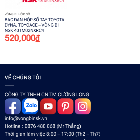
VÒNG BI HỘP SỐ
BẠC ĐẠN HỘP SỐ TAY TOYOTA
DYNA, TOYOACE – VÒNG BI
NSK 40TM02NXRC4
520,000
₫
VỀ CHÚNG TÔI
CÔNG TY TNHH CN TM CƯỜNG LONG
info@vongbinsk.vn
Hotline : 0876 488 868 (Mr Thắng)
Thời gian làm việc 8:00 – 17:00 (Th2 – Th7)