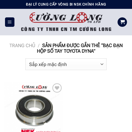
Chuyển
ĐẠI LÝ CUNG CẤP VÒNG BI NSK CHÍNH HÃNG
đến
nội
dung
TRANG CHỦ
/
SẢN PHẨM ĐƯỢC GẮN THẺ “BẠC ĐẠN
HỘP SỐ TAY TOYOTA DYNA”
Add to
wishlist