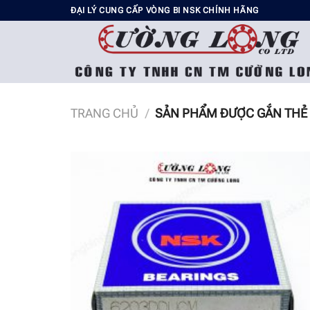
Chuyển
ĐẠI LÝ CUNG CẤP VÒNG BI NSK CHÍNH HÃNG
đến
nội
dung
TRANG CHỦ
/
SẢN PHẨM ĐƯỢC GẮN THẺ “
Add t
wishli