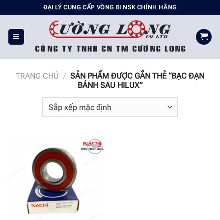
Chuyển
ĐẠI LÝ CUNG CẤP VÒNG BI NSK CHÍNH HÃNG
đến
nội
dung
TRANG CHỦ
/
SẢN PHẨM ĐƯỢC GẮN THẺ “BẠC ĐẠN
BÁNH SAU HILUX”
Add to
wishlist