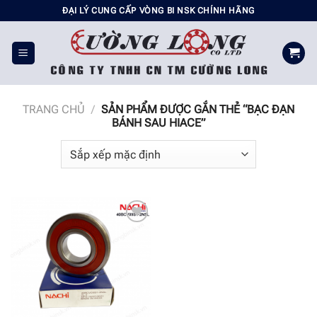
Chuyển
ĐẠI LÝ CUNG CẤP VÒNG BI NSK CHÍNH HÃNG
đến
nội
dung
TRANG CHỦ
/
SẢN PHẨM ĐƯỢC GẮN THẺ “BẠC ĐẠN
BÁNH SAU HIACE”
Add to
wishlist