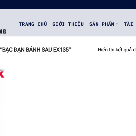
TRANG CHỦ
GIỚI THIỆU
SẢN PHẨM
TÀI
“BẠC ĐẠN BÁNH SAU EX135”
Hiển thị kết quả 
o
st