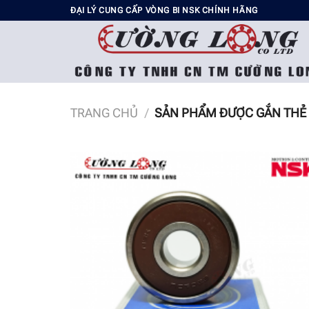
Chuyển
ĐẠI LÝ CUNG CẤP VÒNG BI NSK CHÍNH HÃNG
đến
nội
dung
TRANG CHỦ
/
SẢN PHẨM ĐƯỢC GẮN THẺ 
Add t
wishli