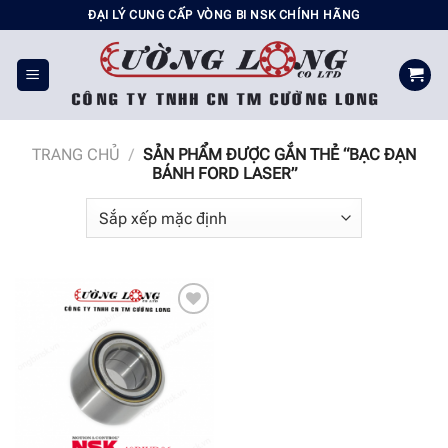
Chuyển
ĐẠI LÝ CUNG CẤP VÒNG BI NSK CHÍNH HÃNG
đến
nội
dung
TRANG CHỦ
/
SẢN PHẨM ĐƯỢC GẮN THẺ “BẠC ĐẠN
BÁNH FORD LASER”
Add to
wishlist