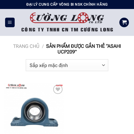
Chuyển
ĐẠI LÝ CUNG CẤP VÒNG BI NSK CHÍNH HÃNG
đến
nội
dung
TRANG CHỦ
/
SẢN PHẨM ĐƯỢC GẮN THẺ “ASAHI
UCP209”
Add to
wishlist