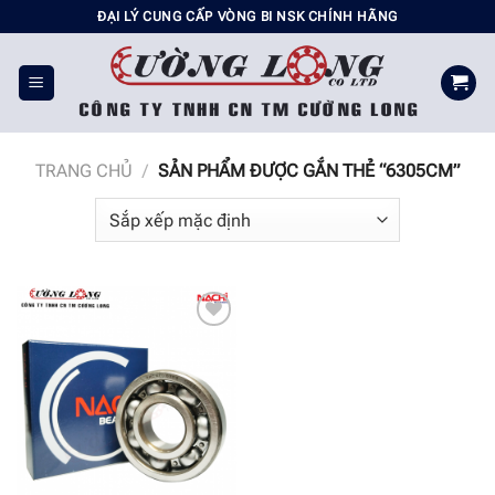
Chuyển
ĐẠI LÝ CUNG CẤP VÒNG BI NSK CHÍNH HÃNG
đến
nội
dung
TRANG CHỦ
/
SẢN PHẨM ĐƯỢC GẮN THẺ “6305CM”
Add to
wishlist