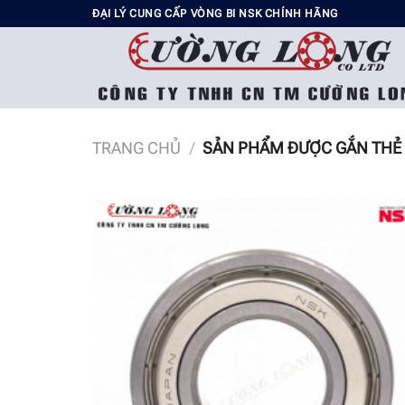
Chuyển
ĐẠI LÝ CUNG CẤP VÒNG BI NSK CHÍNH HÃNG
đến
nội
dung
TRANG CHỦ
/
SẢN PHẨM ĐƯỢC GẮN THẺ 
Add t
wishli