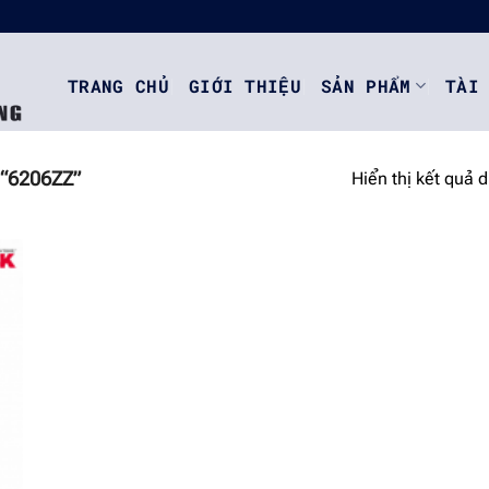
TRANG CHỦ
GIỚI THIỆU
SẢN PHẨM
TÀI
“6206ZZ”
Hiển thị kết quả 
o
st