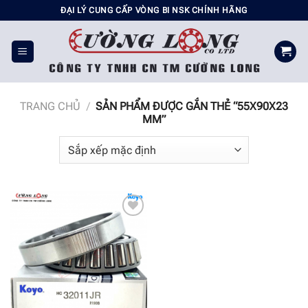
Chuyển
ĐẠI LÝ CUNG CẤP VÒNG BI NSK CHÍNH HÃNG
đến
nội
dung
TRANG CHỦ
/
SẢN PHẨM ĐƯỢC GẮN THẺ “55X90X23
MM”
Add to
wishlist