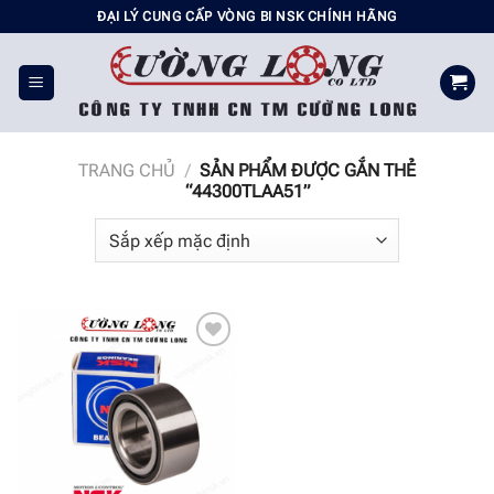
Chuyển
ĐẠI LÝ CUNG CẤP VÒNG BI NSK CHÍNH HÃNG
đến
nội
dung
TRANG CHỦ
/
SẢN PHẨM ĐƯỢC GẮN THẺ
“44300TLAA51”
Add to
wishlist