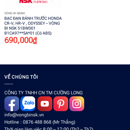
VÒNG BI BÁNH
BẠC ĐẠN BÁNH TRƯỚC HONDA
CR-V, HR-V , ODYSSEY – VÒNG
BI NSK 51BWD01
B1CA97**SA*01 (Có ABS)
690,000
₫
VỀ CHÚNG TÔI
CÔNG TY TNHH CN TM CƯỜNG LONG
info@vongbinsk.vn
Hotline : 0876 488 868 (Mr Thắng)
Thời gian làm việc 8:00 – 17:00 (Th2 – Th7)