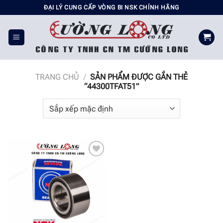
Chuyển
ĐẠI LÝ CUNG CẤP VÒNG BI NSK CHÍNH HÃNG
đến
nội
dung
TRANG CHỦ
/
SẢN PHẨM ĐƯỢC GẮN THẺ
“44300TFAT51”
Add to
wishlist