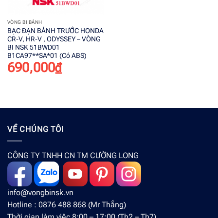
VÒNG BI BÁNH
BẠC ĐẠN BÁNH TRƯỚC HONDA
CR-V, HR-V , ODYSSEY – VÒNG
BI NSK 51BWD01
B1CA97**SA*01 (Có ABS)
690,000
₫
VỀ CHÚNG TÔI
CÔNG TY TNHH CN TM CƯỜNG LONG
info@vongbinsk.vn
Hotline : 0876 488 868 (Mr Thắng)
Thời gian làm việc 8:00 – 17:00 (Th2 – Th7)