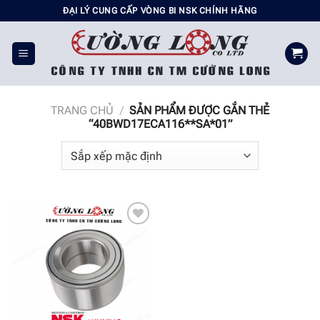
Chuyển
ĐẠI LÝ CUNG CẤP VÒNG BI NSK CHÍNH HÃNG
đến
nội
dung
TRANG CHỦ
/
SẢN PHẨM ĐƯỢC GẮN THẺ
“40BWD17ECA116**SA*01”
Add to
wishlist