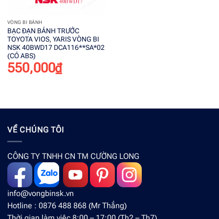
VÒNG BI BÁNH
BẠC ĐẠN BÁNH TRƯỚC
TOYOTA VIOS, YARIS VÒNG BI
NSK 40BWD17 DCA116**SA*02
(CÓ ABS)
550,000
₫
VỀ CHÚNG TÔI
CÔNG TY TNHH CN TM CƯỜNG LONG
info@vongbinsk.vn
Hotline : 0876 488 868 (Mr Thắng)
Thời gian làm việc 8:00 – 17:00 (Th2 – Th7)