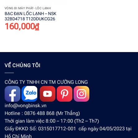
VÒNG BI MÁY PHÁT- LỐC LẠNH
BẠC ĐẠN LỐC LẠNH – NSK
32BD4718 T12DDUKCG26
160,000
₫
VỀ CHÚNG TÔI
CÔNG TY TNHH CN TM CƯỜNG LONG
info@vongbinsk.vn
Hotline : 0876 488 868 (Mr Thắng)
Thời gian làm việc 8:00 – 17:00 (Th2 – Th7)
Giấy ĐKKD Số: 0315017712-001 cấp ngày 04/05/2023 tại
Hồ Chí Minh