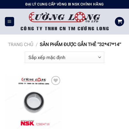
Chuyển
ĐẠI LÝ CUNG CẤP VÒNG BI NSK CHÍNH HÃNG
đến
nội
dung
TRANG CHỦ
/
SẢN PHẨM ĐƯỢC GẮN THẺ “32*47*14”
Add to
wishlist