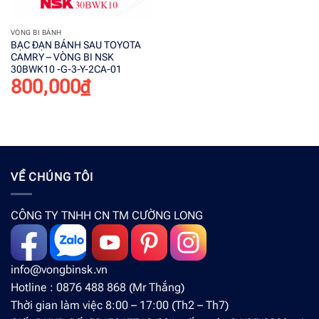
VÒNG BI BÁNH
BẠC ĐẠN BÁNH SAU TOYOTA
CAMRY – VÒNG BI NSK
30BWK10 -G-3-Y-2CA-01
800,000
₫
VỀ CHÚNG TÔI
CÔNG TY TNHH CN TM CƯỜNG LONG
info@vongbinsk.vn
Hotline : 0876 488 868 (Mr Thắng)
Thời gian làm việc 8:00 – 17:00 (Th2 – Th7)