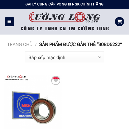
Chuyển
ĐẠI LÝ CUNG CẤP VÒNG BI NSK CHÍNH HÃNG
đến
nội
dung
TRANG CHỦ
/
SẢN PHẨM ĐƯỢC GẮN THẺ “30BD5222”
Add to
wishlist