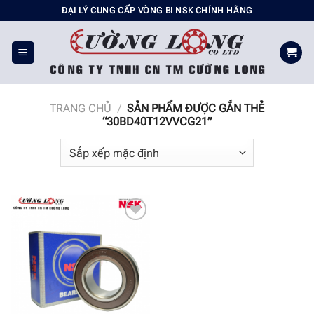
Chuyển
ĐẠI LÝ CUNG CẤP VÒNG BI NSK CHÍNH HÃNG
đến
nội
dung
TRANG CHỦ
/
SẢN PHẨM ĐƯỢC GẮN THẺ
“30BD40T12VVCG21”
Add to
wishlist